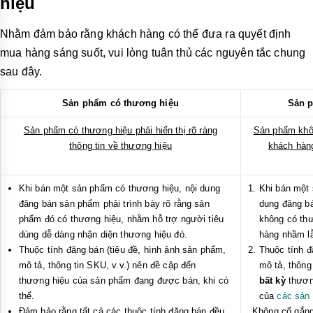
hiệu
Nhằm đảm bảo rằng khách hàng có thể đưa ra quyết định
mua hàng sáng suốt, vui lòng tuân thủ các nguyên tắc chung
sau đây.
Sản phẩm có thương hiệu
Sản p
Sản phẩm có thương hiệu phải hiển thị rõ ràng
Sản phẩm khô
thông tin về thương hiệu
khách hàng
Khi bán một sản phẩm có thương hiệu, nội dung
Khi bán một 
đăng bán sản phẩm phải trình bày rõ rằng sản
dung đăng bá
phẩm đó có thương hiệu, nhằm hỗ trợ người tiêu
không có thư
dùng dễ dàng nhận diện thương hiệu đó.
hàng nhầm lẫ
Thuộc tính đăng bán (tiêu đề, hình ảnh sản phẩm,
Thuộc tính đ
mô tả, thông tin SKU, v.v.) nên đề cập đến
mô tả, thông
thương hiệu của sản phẩm đang được bán, khi có
bất kỳ
thương
thể.
của
các sản
Đảm bảo rằng tất cả các thuộc tính đăng bán đều
Không cố gắng 