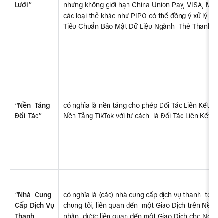
Lưới
”
nhưng không giới hạn China Union Pay, VISA, Mast
các loại thẻ khác như PIPO có thể đồng ý xử lý tù
Tiêu Chuẩn Bảo Mật Dữ Liệu Ngành  Thẻ Thanh T
“
Nền  Tảng 
có nghĩa là nền tảng cho phép Đối Tác Liên Kết  
Đối Tác
”
Nền Tảng TikTok với tư cách  là Đối Tác Liên Kết.
“
Nhà  Cung 
có nghĩa là (các) nhà cung cấp dịch vụ thanh  toán
Cấp Dịch Vụ 
chúng tôi, liên quan đến  một Giao Dịch trên Nền 
Thanh 
nhận  được liên quan đến một Giao Dịch cho Người