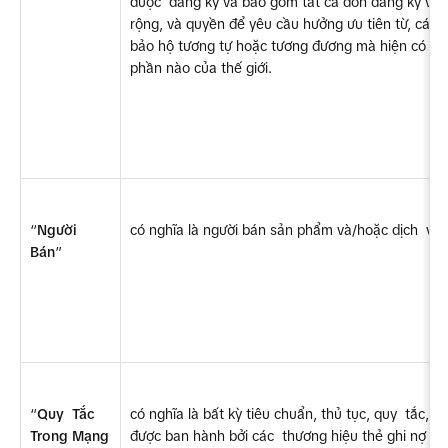
được  đăng ký và bao gồm tất cả đơn đăng ký và 
rộng, và quyền để yêu cầu hưởng ưu tiên từ, các q
bảo hộ tương tự hoặc tương đương mà hiện có hoặc  
phần nào của thế giới.
“
Người  
có nghĩa là người bán sản phẩm và/hoặc dịch  vụ 
Bán
”
“
Quy  Tắc 
có nghĩa là bất kỳ tiêu chuẩn, thủ tục, quy  tắc, 
Trong Mạng 
được ban hành bởi các  thương hiệu thẻ ghi nợ ho