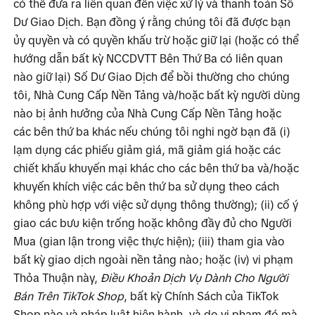
có thể đưa ra liên quan đến việc xử lý và thanh toán Số 
Dư Giao Dịch. Bạn đồng ý rằng chúng tôi đã được bạn 
ủy quyền và có quyền khấu trừ hoặc giữ lại (hoặc có thể 
hướng dẫn bất kỳ NCCDVTT Bên Thứ Ba có liên quan 
nào giữ lại) Số Dư Giao Dịch để bồi thường cho chúng 
tôi, Nhà Cung Cấp Nền Tảng và/hoặc bất kỳ người dùng 
nào bị ảnh hưởng của Nhà Cung Cấp Nền Tảng hoặc 
các bên thứ ba khác nếu chúng tôi nghi ngờ bạn đã (i) 
lạm dụng các phiếu giảm giá, mã giảm giá hoặc các 
chiết khấu khuyến mại khác cho các bên thứ ba và/hoặc 
khuyến khích việc các bên thứ ba sử dụng theo cách 
không phù hợp với việc sử dụng thông thường); (ii) cố ý 
giao các bưu kiện trống hoặc không đầy đủ cho Người 
Mua (gian lận trong việc thực hiện); (iii) tham gia vào 
bất kỳ giao dịch ngoài nền tảng nào; hoặc (iv) vi phạm 
Thỏa Thuận này, 
Điều Khoản Dịch Vụ Dành Cho Người 
Bán Trên TikTok Shop
, bất kỳ Chính Sách của TikTok 
Shop nào và pháp luật hiện hành, và do vi phạm đó mà, 