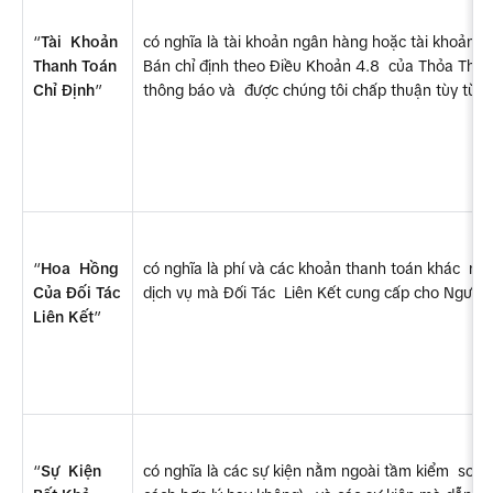
“
Tài  Khoản 
có nghĩa là tài khoản ngân hàng hoặc tài khoản 
Thanh Toán 
Bán chỉ định theo Điều Khoản 4.8  của Thỏa Thuậ
Chỉ Định
”
thông báo và  được chúng tôi chấp thuận tùy từng
“
Hoa  Hồng 
có nghĩa là phí và các khoản thanh toán khác  mà 
Của Đối Tác 
dịch vụ mà Đối Tác  Liên Kết cung cấp cho Người 
Liên Kết
”
“
Sự  Kiện 
có nghĩa là các sự kiện nằm ngoài tầm kiểm  soát