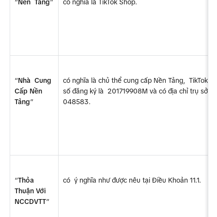
“
Nền  Tảng
”
có nghĩa là TikTok Shop.
“
Nhà  Cung 
có nghĩa là chủ thể cung cấp Nền Tảng,  TikTok Pte
Cấp Nền 
số đăng ký là  201719908M và có địa chỉ trụ sở tạ
Tảng
”
048583.
“
Thỏa  
có  ý nghĩa như được nêu tại Điều Khoản 11.1.
Thuận Với 
NCCDVTT
”