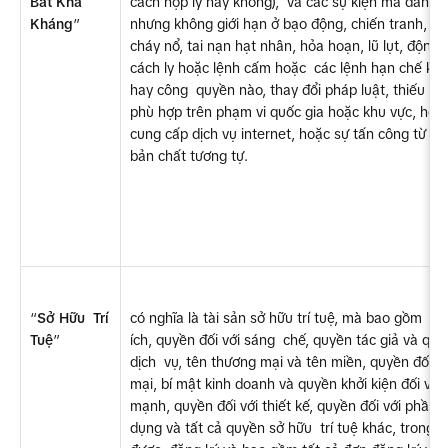
Bất Khả 
cách hợp lý hay không),  và các sự kiện mà dẫn đế
Kháng
”
nhưng không giới hạn ở bạo động, chiến tranh, bạo 
cháy nổ, tai nạn hạt nhân, hỏa hoạn, lũ lụt, động đ
cách ly hoặc lệnh cấm hoặc  các lệnh hạn chế khá
hay công  quyền nào, thay đổi pháp luật, thiếu th
phù hợp trên phạm vi quốc gia hoặc khu vực, hoặ
cung cấp dịch vụ internet, hoặc sự tấn công từ  ch
bản chất tương tự. 
“
Sở Hữu  Trí 
có nghĩa là tài sản sở hữu trí tuệ, mà bao gồm  n
Tuệ
” 
ích, quyền đối với sáng  chế, quyền tác giả và qu
dịch  vụ, tên thương mại và tên miền, quyền đối với
mại, bí mật kinh doanh và quyền khởi kiện đối vớ
mạnh, quyền đối với thiết kế, quyền đối với phần  
dụng và tất cả quyền sở hữu  trí tuệ khác, trong 