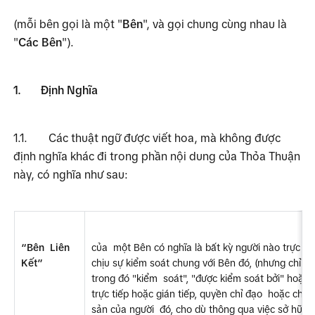
(mỗi bên gọi là một "
Bên
", và gọi chung cùng nhau là 
"
Các Bên
").
1.
Định Nghĩa
1.1.
Các thuật ngữ được viết hoa, mà không được 
định nghĩa khác đi trong phần nội dung của Thỏa Thuận 
này, có nghĩa như sau:
“Bên  Liên 
của  một Bên có nghĩa là bất kỳ người nào trực tiế
Kết”
chịu sự kiểm soát chung với Bên đó, (nhưng chỉ tro
trong đó "kiểm  soát", "được kiểm soát bởi" hoặc "
trực tiếp hoặc gián tiếp, quyền chỉ đạo  hoặc cho c
sản của người  đó, cho dù thông qua việc sở hữu