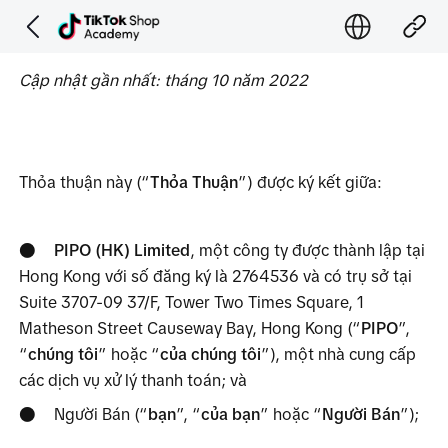
Cập nhật gần nhất: tháng 10 năm 2022
Thỏa thuận này (“
Thỏa Thuận
”) được ký kết giữa:
●
PIPO (HK) Limited
, một công ty được thành lập tại 
Hong Kong với số đăng ký là 2764536 và có trụ sở tại 
Suite 3707-09 37/F, Tower Two Times Square, 1 
Matheson Street Causeway Bay, Hong Kong (“
PIPO
”, 
“
chúng tôi
” hoặc “
của chúng tôi
”), một nhà cung cấp 
các dịch vụ xử lý thanh toán; và
●
Người Bán (“
bạn
”, “
của bạn
” hoặc “
Người Bán
”);